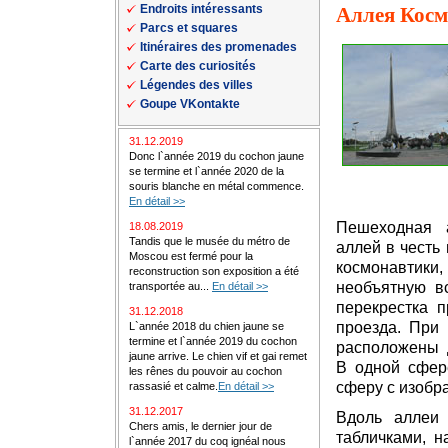
Endroits intéressants
Аллея Косм
Parcs et squares
Itinéraires des promenades
Carte des curiosités
Légendes des villes
Goupe VKontakte
31.12.2019
Donc l`année 2019 du cochon jaune
se termine et l`année 2020 de la
souris blanche en métal commence.
En détail >>
Пешеходная 
18.08.2019
Tandis que le musée du métro de
аллей в честь
Moscou est fermé pour la
космонавтик
reconstruction son exposition a été
необъятную в
transportée au...
En détail >>
перекрестка п
31.12.2018
проезда. При
L`année 2018 du chien jaune se
termine et l`année 2019 du cochon
расположены 
jaune arrive. Le chien vif et gai remet
В одной сфер
les rênes du pouvoir au cochon
сферу с изобр
rassasié et calme.
En détail >>
31.12.2017
Вдоль аллеи
Chers amis, le dernier jour de
табличками, 
l`année 2017 du coq ignéal nous