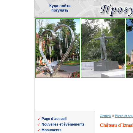
Куда пойти
погулять
General
»
Parcs et sq
Page d`accueil
Nouvelles et événements
Château d`Izma
Monuments