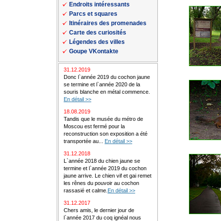
Endroits intéressants
Parcs et squares
Itinéraires des promenades
Carte des curiosités
Légendes des villes
Goupe VKontakte
31.12.2019
Donc l`année 2019 du cochon jaune
se termine et l`année 2020 de la
souris blanche en métal commence.
En détail >>
18.08.2019
Tandis que le musée du métro de
Moscou est fermé pour la
reconstruction son exposition a été
transportée au...
En détail >>
31.12.2018
L`année 2018 du chien jaune se
termine et l`année 2019 du cochon
jaune arrive. Le chien vif et gai remet
les rênes du pouvoir au cochon
rassasié et calme.
En détail >>
31.12.2017
Chers amis, le dernier jour de
l`année 2017 du coq ignéal nous