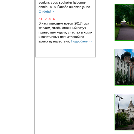
voulons vous souhaiter la bonne
année 2018, l`année du chien jaune.
En détail >>
31.12.2016
В наступающем новом 2017 году
желаем, чтобы огненный петух
принес вам удачи, счастья и ярких
и позитивных впечатлений во
время путешествий.
Подробнее >>