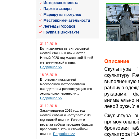
Интересные места
Парки и скверы
Маршруты прогулок
Местопримечательности
Легенды городов
Группа в Вконтакте
31.12.2019
Вот и заканчивается год сытой
желтой свиньи и начинается
Новый 2020 год маленькой белой
Описание
металлической мыши.
Подробнее >>
Скульптура “
скульптуру Ра
18.08.2019
В то время пока музей
выполненную в
московского метрополитена
рабочую одежд
находится на реконструкцию его
рукавами, ф
экспозицию перенесли...
Подробнее >>
внимательно и
левой руке. У 
31.12.2018
Заканчивается 2018 год, год
Скульптура в
желтой собаки и наступает 2019
год желтой свиньи. Резвая и
прямоугольн
веселая собака передает бразды
бронзовая таб
правления сытой и спокойной
скульптора Н.А
свинье.
Подробнее >>