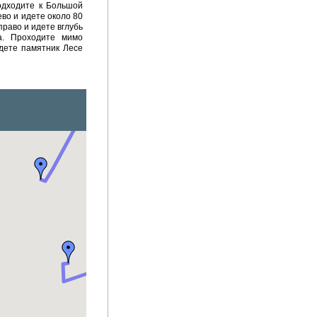
одходите к Большой
во и идете около 80
право и идете вглубь
ра. Проходите мимо
дете памятник Лесе