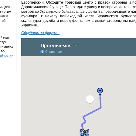
Европейский. Обходите торговый центр с правой стороны и п
Дорогомиловской улице. Переходите улицу и поворачиваете нале
ий день
метров до Украинского бульвара, где у дома 8а поворачиваете на
а хотим
бульвара, к началу пешеходной части Украинского бульва
ением
скульптуры дружба и перед фонтаном с левой стороны вы най
лтой
Украинке.
Обсудить на форуме.
7 году
етух
 и ярких
 во
обнее >>