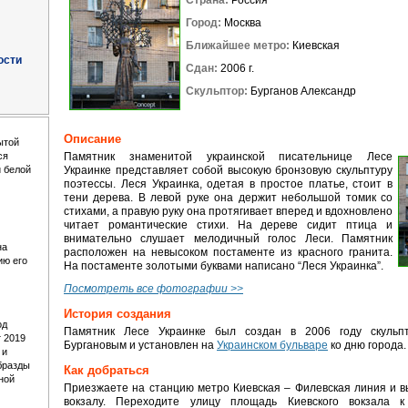
Страна:
Россия
Город:
Москва
Ближайшее метро:
Киевская
ости
Сдан:
2006 г.
Скульптор:
Бурганов Александр
Описание
ытой
ся
Памятник знаменитой украинской писательнице Лесе
 белой
Украинке представляет собой высокую бронзовую скульптуру
поэтессы. Леся Украинка, одетая в простое платье, стоит в
тени дерева. В левой руке она держит небольшой томик со
стихами, а правую руку она протягивает вперед и вдохновлено
читает романтические стихи. На дереве сидит птица и
внимательно слушает мелодичный голос Леси. Памятник
на
расположен на невысоком постаменте из красного гранита.
ию его
На постаменте золотыми буквами написано “Леся Украинка”.
Посмотреть все фотографии >>
История создания
од
Памятник Лесе Украинке был создан в 2006 году скульп
т 2019
Бургановым и установлен на
Украинском бульваре
ко дню города.
 и
бразды
Как добраться
ной
Приезжаете на станцию метро Киевская – Филевская линия и в
вокзалу. Переходите улицу площадь Киевского вокзала к