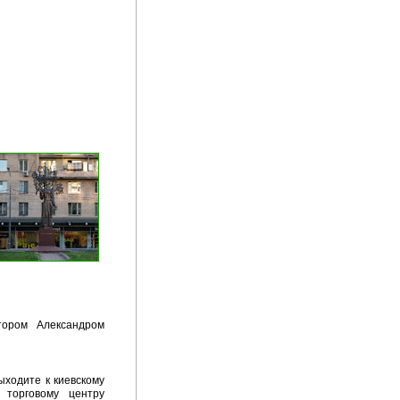
тором Александром
ыходите к киевскому
 торговому центру