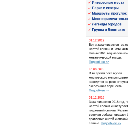
Интересные места
Парки и скверы
Маршруты прогулок
Местопримечательн
Легенды городов
Группа в Вконтакте
31.12.2019
Вот и заканчивается год с
желтой свиньи и начинает
Новый 2020 год маленькой
металлической мыши.
Подробнее >>
18.08.2019
В то время пока музей
московского метрополите
находится на реконструкц
экспозицию перенесли...
Подробнее >>
31.12.2018
Заканчивается 2018 год, г
желтой собаки и наступае
год желтой свиньи. Резвая
веселая собака передает 
правления сытой и спокой
свинье.
Подробнее >>