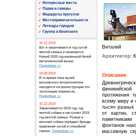
Интересные места
Парки и скверы
Маршруты прогулок
Местопримечательности
Легенды городов
Группа в Вконтакте
31.12.2019
Виталий
Вот и заканчивается год сытой
желтой свиньи и начинается
Архитектор:
К
Новый 2020 год маленькой белой
металлической мыши.
Подробнее >>
18.08.2019
Описание
В то время пока музей
Древнегречес
московского метрополитена
находится на реконструкцию его
финикийск
экспозицию перенесли...
протяжения т
Подробнее >>
всему миру и 
31.12.2018
тысяч разных 
Заканчивается 2018 год, год
от картин, с
желтой собаки и наступает 2019
год желтой свиньи. Резвая и
памятниками
веселая собака передает бразды
фонтанов нахо
правления сытой и спокойной
массивную ск
свинье.
Подробнее >>