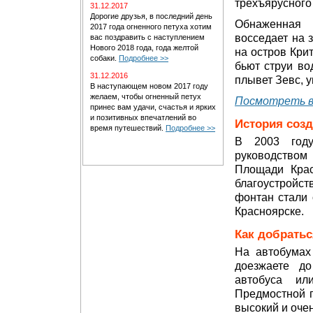
трехъярусного
31.12.2017
Дорогие друзья, в последний день
Обнаженная 
2017 года огненного петуха хотим
восседает на 
вас поздравить с наступлением
Нового 2018 года, года желтой
на остров Крит
собаки.
Подробнее >>
бьют струи во
31.12.2016
плывет Зевс, 
В наступающем новом 2017 году
желаем, чтобы огненный петух
Посмотреть в
принес вам удачи, счастья и ярких
и позитивных впечатлений во
История соз
время путешествий.
Подробнее >>
В 2003 году
руководством
Площади Крас
благоустройс
фонтан стали 
Красноярске.
Как добратьс
На автобумах 
доезжаете д
автобуса ил
Предмостной п
высокий и оче