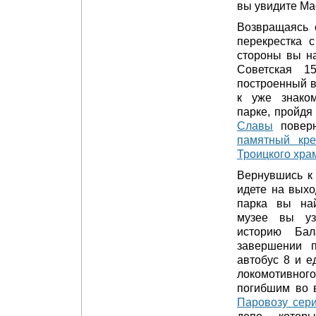
вы увидите Ма
Возвращаясь 
перекрестка 
стороны вы на
Советская 1
построенный в
к уже знак
парке, пройдя
Славы
поверн
памятный кре
Троицкого хра
Вернувшись к 
идете на выхо
парка вы н
музее вы уз
историю Ба
завершении п
автобус 8 и е
локомотивно
погибшим во 
Паровозу сер