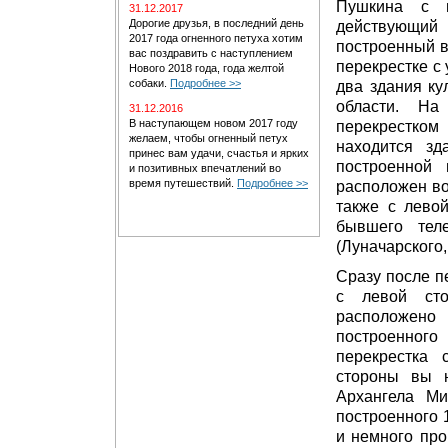
Пушкина с 
31.12.2017
Дорогие друзья, в последний день
действующи
2017 года огненного петуха хотим
построенный в 
вас поздравить с наступлением
перекрестке с
Нового 2018 года, года желтой
собаки.
Подробнее >>
два здания ку
области. На
31.12.2016
В наступающем новом 2017 году
перекрестком
желаем, чтобы огненный петух
находится зд
принес вам удачи, счастья и ярких
построенной
и позитивных впечатлений во
время путешествий.
Подробнее >>
расположен во
также с лево
бывшего тел
(Луначарского,
Сразу после п
с левой сто
расположе
построенног
перекрестка 
стороны вы 
Архангела Мих
построенного 
и немного про