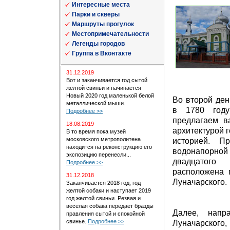
Интересные места
Парки и скверы
Маршруты прогулок
Местопримечательности
Легенды городов
Группа в Вконтакте
31.12.2019
Вот и заканчивается год сытой
желтой свиньи и начинается
Новый 2020 год маленькой белой
Во второй ден
металлической мыши.
в 1780 году
Подробнее >>
предлагаем в
18.08.2019
архитектурой 
В то время пока музей
московского метрополитена
историей. П
находится на реконструкцию его
водонапорно
экспозицию перенесли...
двадцатого
Подробнее >>
расположена 
31.12.2018
Луначарского.
Заканчивается 2018 год, год
желтой собаки и наступает 2019
год желтой свиньи. Резвая и
веселая собака передает бразды
Далее, напр
правления сытой и спокойной
свинье.
Подробнее >>
Луначарского