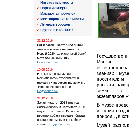
Интересные места
Парки и скверы
Маршруты прогулок
Местопримечательности
Легенды городов
Группа в Вконтакте
31.12.2019
Вот и заканчивается год сытой
желтой свиньи и начинается
Новый 2020 год маленькой белой
Государстве
металлической мыши.
Москве я
Подробнее >>
естественнона
18.08.2019
зданиях муз
В то время пока музей
московского метрополитена
посетител
находится на реконструкцию его
рассказываю
экспозицию перенесли...
земле. В м
Подробнее >>
экземпляров ж
31.12.2018
Заканчивается 2018 год, год
В музее предс
желтой собаки и наступает 2019
история созда
год желтой свиньи. Резвая и
веселая собака передает бразды
природы, в ко
правления сытой и спокойной
свинье.
Подробнее >>
Музей распол