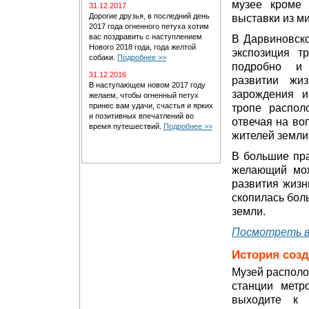
музее кроме 
31.12.2017
Дорогие друзья, в последний день
выставки из м
2017 года огненного петуха хотим
вас поздравить с наступлением
В Дарвиновско
Нового 2018 года, года желтой
экспозиция т
собаки.
Подробнее >>
подробно и 
31.12.2016
развитии жи
В наступающем новом 2017 году
зарождения 
желаем, чтобы огненный петух
принес вам удачи, счастья и ярких
тропе распол
и позитивных впечатлений во
отвечая на во
время путешествий.
Подробнее >>
жителей земли
В большие пра
желающий мож
развития жизн
скопилась бол
земли.
Посмотреть в
История соз
Музей располо
станции метр
выходите к 