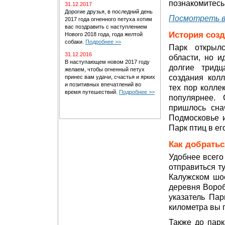
познакомитесь
31.12.2017
Дорогие друзья, в последний день
Посмотреть в
2017 года огненного петуха хотим
вас поздравить с наступлением
История соз
Нового 2018 года, года желтой
собаки.
Подробнее >>
Парк открыл
31.12.2016
области, но и
В наступающем новом 2017 году
долгие тридц
желаем, чтобы огненный петух
создания колл
принес вам удачи, счастья и ярких
и позитивных впечатлений во
тех пор колле
время путешествий.
Подробнее >>
популярнее.
пришлось сна
Подмосковье и
Парк птиц в е
Как добратьс
Удобнее всего
отправиться т
Калужском шос
деревня Вороб
указатель Пар
километра вы 
Также до парк