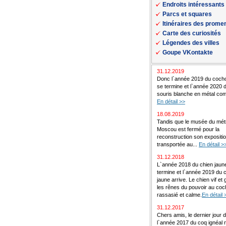
Endroits intéressants
Parcs et squares
Itinéraires des prom
Carte des curiosités
Légendes des villes
Goupe VKontakte
31.12.2019
Donc l`année 2019 du coch
se termine et l`année 2020 d
souris blanche en métal c
En détail >>
18.08.2019
Tandis que le musée du mét
Moscou est fermé pour la
reconstruction son expositio
transportée au...
En détail >
31.12.2018
L`année 2018 du chien jaun
termine et l`année 2019 du
jaune arrive. Le chien vif et 
les rênes du pouvoir au co
rassasié et calme.
En détail 
31.12.2017
Chers amis, le dernier jour 
l`année 2017 du coq ignéal 