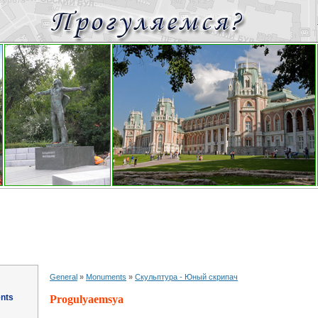
General
»
Monuments
»
Скульптура - Юный скрипач
ents
Progulyaemsya