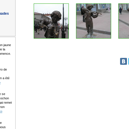
enades
on jaune
e la
ommence.
ro de
n a été
>
e se
 cochon
gai remet
chon
>>
de
nous