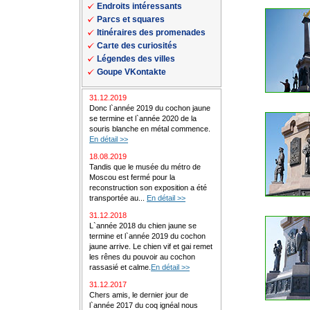
Endroits intéressants
Parcs et squares
Itinéraires des promenades
Carte des curiosités
Légendes des villes
Goupe VKontakte
31.12.2019
Donc l`année 2019 du cochon jaune
se termine et l`année 2020 de la
souris blanche en métal commence.
En détail >>
18.08.2019
Tandis que le musée du métro de
Moscou est fermé pour la
reconstruction son exposition a été
transportée au...
En détail >>
31.12.2018
L`année 2018 du chien jaune se
termine et l`année 2019 du cochon
jaune arrive. Le chien vif et gai remet
les rênes du pouvoir au cochon
rassasié et calme.
En détail >>
31.12.2017
Chers amis, le dernier jour de
l`année 2017 du coq ignéal nous