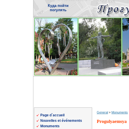
Куда пойти
погулять
General
»
Monuments
Page d`accueil
Nouvelles et événements
Progulyaemsya
Monuments