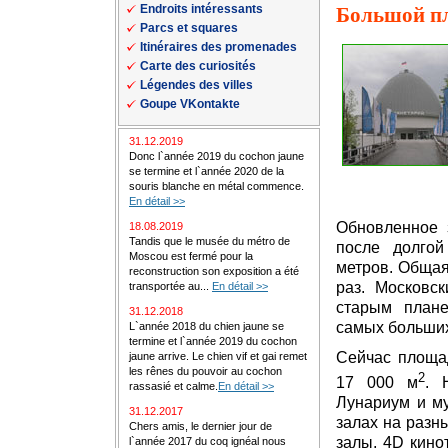
Endroits intéressants
Большой п
Parcs et squares
Itinéraires des promenades
Carte des curiosités
Légendes des villes
Goupe VKontakte
31.12.2019
Donc l`année 2019 du cochon jaune
se termine et l`année 2020 de la
souris blanche en métal commence.
En détail >>
Обновленное 
18.08.2019
Tandis que le musée du métro de
после долгой
Moscou est fermé pour la
метров. Общая
reconstruction son exposition a été
раз. Московс
transportée au...
En détail >>
старым план
31.12.2018
самых больших
L`année 2018 du chien jaune se
termine et l`année 2019 du cochon
Сейчас площад
jaune arrive. Le chien vif et gai remet
les rênes du pouvoir au cochon
2
17 000 м
. 
rassasié et calme.
En détail >>
Лунариум и му
31.12.2017
залах на разн
Chers amis, le dernier jour de
залы, 4D кино
l`année 2017 du coq ignéal nous