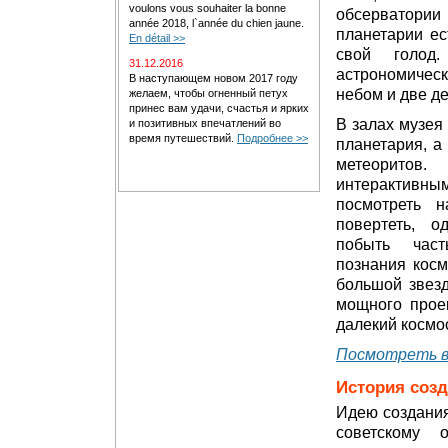
voulons vous souhaiter la bonne
обсерватории 
année 2018, l`année du chien jaune.
планетарии ес
En détail >>
свой голод
31.12.2016
астрономиче
В наступающем новом 2017 году
небом и две д
желаем, чтобы огненный петух
принес вам удачи, счастья и ярких
В залах музея
и позитивных впечатлений во
время путешествий.
Подробнее >>
планетария, а
метеоритов
интерактивны
посмотреть н
повертеть, о
побыть част
познания кос
большой звез
мощного прое
далекий космос
Посмотреть в
История соз
Идею создания
советскому 