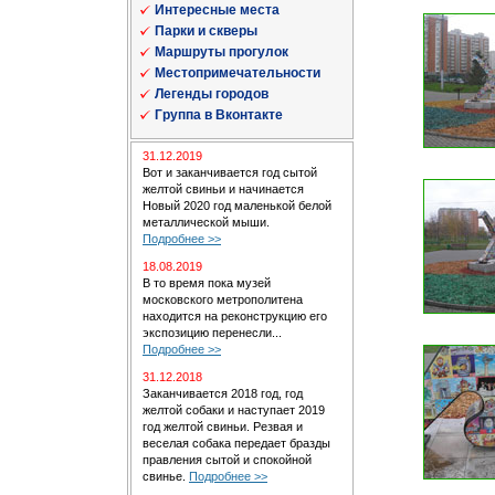
Интересные места
Парки и скверы
Маршруты прогулок
Местопримечательности
Легенды городов
Группа в Вконтакте
31.12.2019
Вот и заканчивается год сытой
желтой свиньи и начинается
Новый 2020 год маленькой белой
металлической мыши.
Подробнее >>
18.08.2019
В то время пока музей
московского метрополитена
находится на реконструкцию его
экспозицию перенесли...
Подробнее >>
31.12.2018
Заканчивается 2018 год, год
желтой собаки и наступает 2019
год желтой свиньи. Резвая и
веселая собака передает бразды
правления сытой и спокойной
свинье.
Подробнее >>