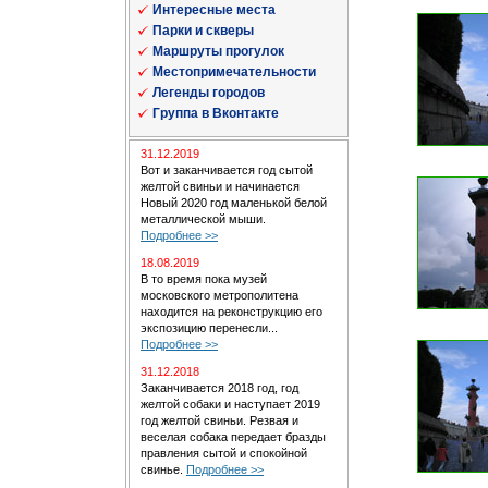
Интересные места
Парки и скверы
Маршруты прогулок
Местопримечательности
Легенды городов
Группа в Вконтакте
31.12.2019
Вот и заканчивается год сытой
желтой свиньи и начинается
Новый 2020 год маленькой белой
металлической мыши.
Подробнее >>
18.08.2019
В то время пока музей
московского метрополитена
находится на реконструкцию его
экспозицию перенесли...
Подробнее >>
31.12.2018
Заканчивается 2018 год, год
желтой собаки и наступает 2019
год желтой свиньи. Резвая и
веселая собака передает бразды
правления сытой и спокойной
свинье.
Подробнее >>