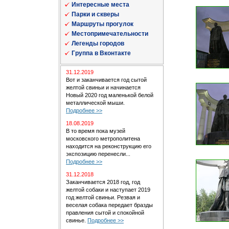
Интересные места
Парки и скверы
Маршруты прогулок
Местопримечательности
Легенды городов
Группа в Вконтакте
31.12.2019
Вот и заканчивается год сытой
желтой свиньи и начинается
Новый 2020 год маленькой белой
металлической мыши.
Подробнее >>
18.08.2019
В то время пока музей
московского метрополитена
находится на реконструкцию его
экспозицию перенесли...
Подробнее >>
31.12.2018
Заканчивается 2018 год, год
желтой собаки и наступает 2019
год желтой свиньи. Резвая и
веселая собака передает бразды
правления сытой и спокойной
свинье.
Подробнее >>