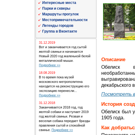
Интересные места
Парки и скверы
Маршруты прогулок
Местопримечательности
Легенды городов
Группа в Вконтакте
31.12.2019
Вот и заканчивается год сытой
желтой свиньи и начинается
Новый 2020 год маленькой белой
Описание
металлической мыши.
Подробнее >>
Обелиск в
необработан
18.08.2019
В то время пока музей
выгравирова
московского метрополитена
декабрьского в
находится на реконструкцию его
экспозицию перенесли...
Посмотреть в
Подробнее >>
31.12.2018
История соз
Заканчивается 2018 год, год
Обелиск был у
желтой собаки и наступает 2019
год желтой свиньи. Резвая и
1905 года.
веселая собака передает бразды
правления сытой и спокойной
Как добратьс
свинье.
Подробнее >>