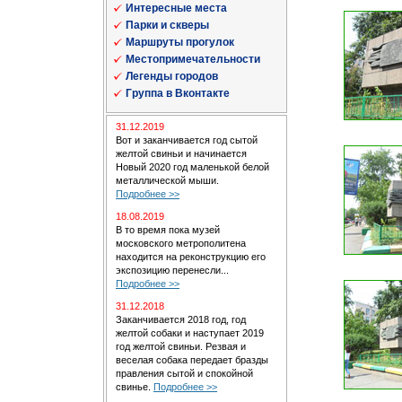
Интересные места
Парки и скверы
Маршруты прогулок
Местопримечательности
Легенды городов
Группа в Вконтакте
31.12.2019
Вот и заканчивается год сытой
желтой свиньи и начинается
Новый 2020 год маленькой белой
металлической мыши.
Подробнее >>
18.08.2019
В то время пока музей
московского метрополитена
находится на реконструкцию его
экспозицию перенесли...
Подробнее >>
31.12.2018
Заканчивается 2018 год, год
желтой собаки и наступает 2019
год желтой свиньи. Резвая и
веселая собака передает бразды
правления сытой и спокойной
свинье.
Подробнее >>