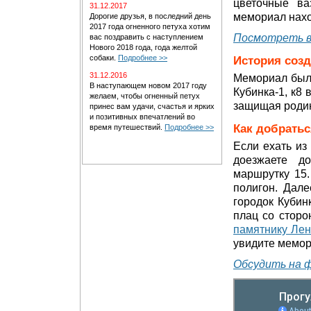
цветочные ва
31.12.2017
мемориал нахо
Дорогие друзья, в последний день
2017 года огненного петуха хотим
Посмотреть в
вас поздравить с наступлением
Нового 2018 года, года желтой
собаки.
Подробнее >>
История соз
31.12.2016
Мемориал был 
В наступающем новом 2017 году
Кубинка-1, к8 
желаем, чтобы огненный петух
защищая родин
принес вам удачи, счастья и ярких
и позитивных впечатлений во
Как добратьс
время путешествий.
Подробнее >>
Если ехать из
доезжаете д
маршрутку 15.
полигон. Дале
городок Кубин
плац со сторо
памятнику Ле
увидите мемор
Обсудить на 