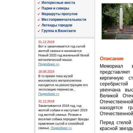
Интересные места
Парки и скверы
Маршруты прогулок
Местопримечательности
Легенды городов
Группа в Вконтакте
31.12.2019
Вот и заканчивается год сытой
желтой свиньи и начинается
Новый 2020 год маленькой белой
Описание
металлической мыши.
Подробнее >>
Мемориал 
представляет
18.08.2019
В то время пока музей
кирпичную с
московского метрополитена
серебристой
находится на реконструкцию его
увенчана вы
экспозицию перенесли...
Подробнее >>
Великой Оте
Отечественно
31.12.2018
Заканчивается 2018 год, год
находятся г
желтой собаки и наступает 2019
Отечественной
год желтой свиньи. Резвая и
веселая собака передает бразды
Перед стелой
правления сытой и спокойной
красной звезд
свинье.
Подробнее >>